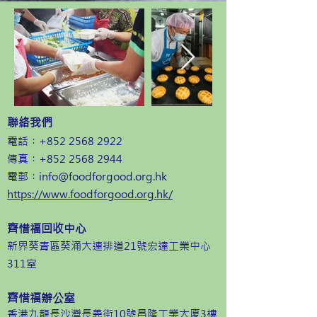
聯絡我們
電話︰+852
2568 2922
傳真︰+852
2568 2944
電郵︰
info@foodforgood.org.hk
https://www.foodforgood.org.hk/
齊惜福回收中心
新界葵青區葵涌大連排道21號宏達工業中心
311室
齊惜福辦公室
香港九龍長沙灣長義街10號昌隆工業大廈3樓