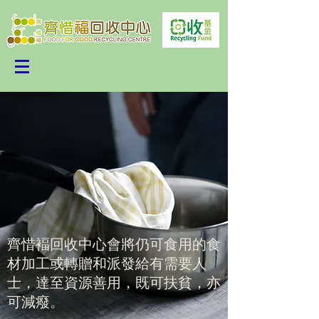
齊惜褔回收中心會將仍可食用的食
材加工或轉贈和派發給有需要人
士，達至資源善用，既可扶貧，亦
可減癈。